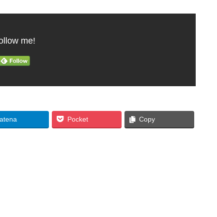
ollow me!
atena
Pocket
Copy